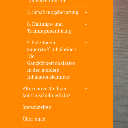
Lifewave-Pflaster
untermenü
7. Ernährungsberatung
öffnen
untermenü
8. Haltungs- und
öffnen
Trainingsmentoring
untermenü
9. Sole-Ionen-
öffnen
Sauerstoff-Inhalation /
Die
Ganzkörperinhalation
in der mobilen
Inhalationskammer
untermenü
Alternative Medizin
öffnen
kontra Schulmedizin?
Sprechzeiten
Über mich