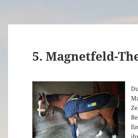
5. Magnetfeld-Th
Du
Ma
Ze
Re
fi
ih