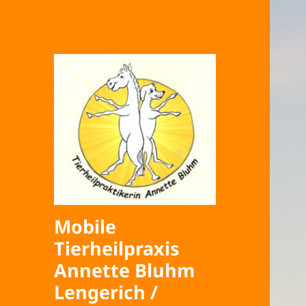
Mobile
Tierheilpraxis
Annette Bluhm
Lengerich /