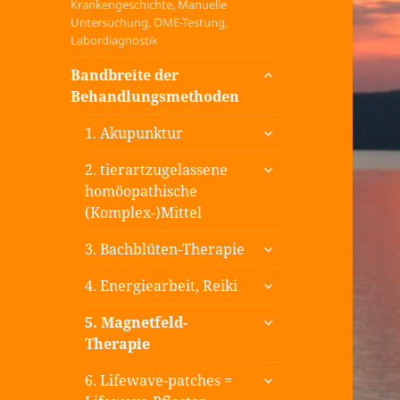
Krankengeschichte, Manuelle
Untersuchung, OME-Testung,
Labordiagnostik
untermenü
Bandbreite der
öffnen
Behandlungsmethoden
untermenü
1. Akupunktur
öffnen
untermenü
2. tierartzugelassene
öffnen
homöopathische
(Komplex-)Mittel
untermenü
3. Bachblüten-Therapie
öffnen
untermenü
4. Energiearbeit, Reiki
öffnen
untermenü
5. Magnetfeld-
öffnen
Therapie
untermenü
6. Lifewave-patches =
öffnen